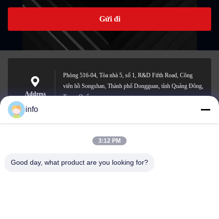
Gửi đi
Phòng 516-04, Tòa nhà 5, số 1, R&D Fifth Road, Công
viên hồ Songshan, Thành phố Dongguan, tỉnh Quảng Đông,
Address
Trung Quốc
info
3:12 PM
info@gdpowerplus.com
E-mail
Good day, what product are you looking for?
0086-13553885280
Phone