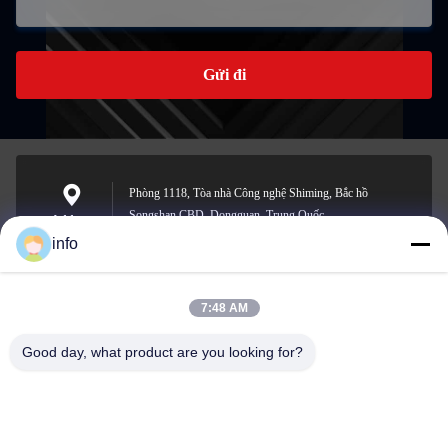
Gửi đi
Phòng 1118, Tòa nhà Công nghệ Shiming, Bắc hồ
Songshan CBD, Dongguan, Trung Quốc
Address
info
7:48 AM
info@gdpowerplus.com
E-mail
Good day, what product are you looking for?
0086-13553885280