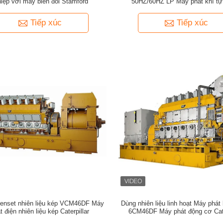
iệp với máy biến đổi Stamford
50HZ/60HZ LP Máy phát khí tự
Tiếp xúc
Tiếp xúc
nset nhiên liệu kép VCM46DF Máy
Dùng nhiên liệu linh hoạt Máy phát 
t điện nhiên liệu kép Caterpillar
6CM46DF Máy phát động cơ Cate