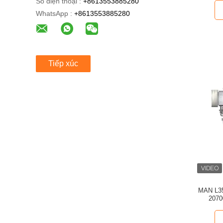
Số điện thoại :
+8613553885280
WhatsApp :
+8613553885280
Tiếp xúc
MAN L35
2070