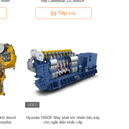
 nhiên
kép Caterpillar 12CM46DF
Tiếp xúc
khí diesel
Hyundai H35DF Máy phát khí nhiên liệu kép
rpillar
cho ngắt điện khẩn cấp