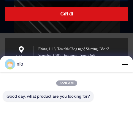
Gửi đi
Phòng 1118, Tòa nhà Công nghệ Shiming, Bắc hồ
Songshan CBD, Dongguan, Trung Quốc
Address
info
6:20 AM
info@gdpowerplus.com
E-mail
Good day, what product are you looking for?
0086-13553885280
Phone