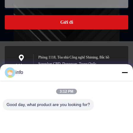
Gửi đi
Phòng 1118, Tòa nhà Công nghệ Shiming, Bắc hồ
Songshan CBD, Dongguan, Trung Quốc
Address
info
3:12 PM
info@gdpowerplus.com
E-mail
Good day, what product are you looking for?
0086-13553885280