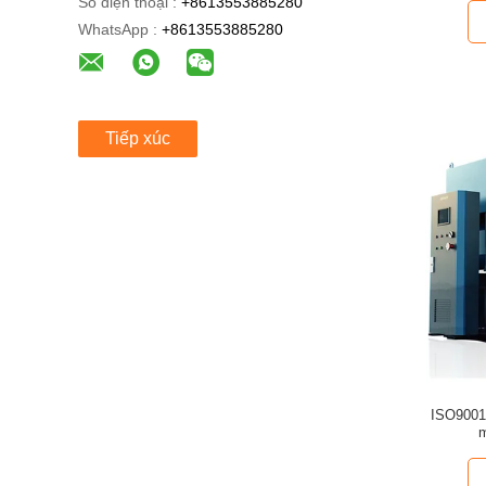
Số điện thoại :
+8613553885280
WhatsApp :
+8613553885280
Tiếp xúc
ISO9001
m