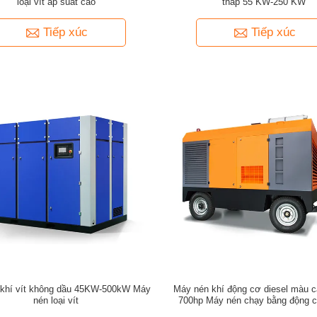
loại vít áp suất cao
thấp 55 KW-250 KW
Tiếp xúc
Tiếp xúc
khí vít không dầu 45KW-500kW Máy
Máy nén khí động cơ diesel màu 
nén loại vít
700hp Máy nén chạy bằng động c