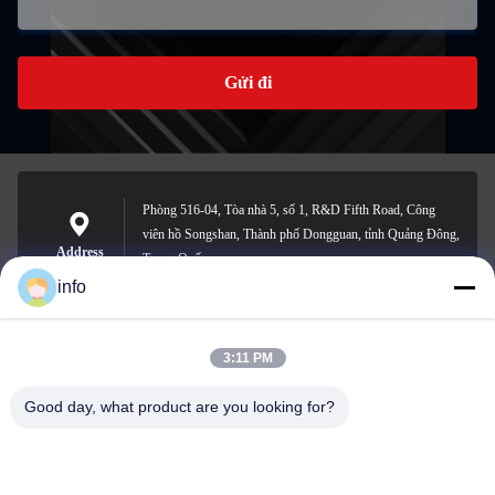
Gửi đi
Phòng 516-04, Tòa nhà 5, số 1, R&D Fifth Road, Công
viên hồ Songshan, Thành phố Dongguan, tỉnh Quảng Đông,
Address
Trung Quốc
info
3:11 PM
info@gdpowerplus.com
E-mail
Good day, what product are you looking for?
0086-13553885280