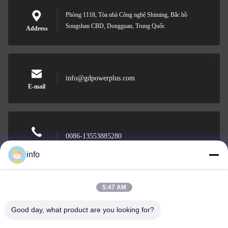
Phòng 1118, Tòa nhà Công nghệ Shiming, Bắc hồ
Songshan CBD, Dongguan, Trung Quốc
Address
info@gdpowerplus.com
E-mail
0086-13553885280
Phone
info
5:47 AM
Guangdong Powerplus General Equipment
Good day, what product are you looking for?
Co.,Ltd