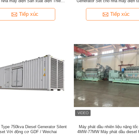
 Nhà máy điện Sản xuất điện Thiết bị
Generator Set cho nhà máy điện 
năng lượng quy mô lớn
sắt
Tiếp xúc
Tiếp xúc
 Type 750kva Diesel Generator Silent
Máy phát dầu nhiên liệu nặng tốc
set Với động cơ GDF / Weichai
4MW-77MW Máy phát dầu diesel h
cao