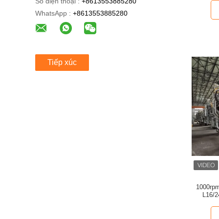
Số điện thoại :
+8613553885280
WhatsApp :
+8613553885280
Tiếp xúc
1000rp
L16/2