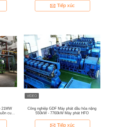
Tiếp xúc
ao 21MW
Công nghiệp GDF Máy phát dầu hỏa nặng
guồn cung
550kW - 7760kW Máy phát HFO
Tiếp xúc