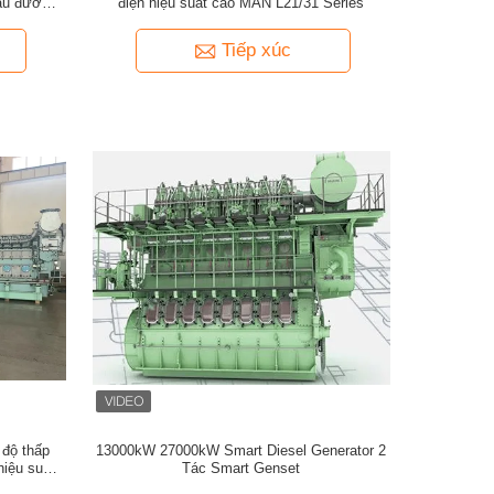
tàu đường
điện hiệu suất cao MAN L21/31 Series
Tiếp xúc
 độ thấp
13000kW 27000kW Smart Diesel Generator 2
iệu suất
Tác Smart Genset