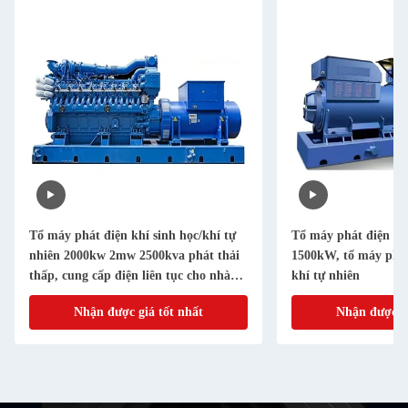
Tổ máy phát điện khí sinh học/khí tự
Tổ máy phát điện kh
nhiên 2000kw 2mw 2500kva phát thải
1500kW, tổ máy phát
thấp, cung cấp điện liên tục cho nhà
khí tự nhiên
máy
Nhận được giá tốt nhất
Nhận được gi