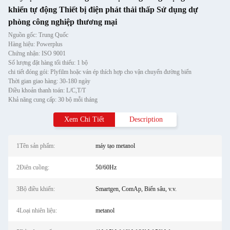
khiển tự động Thiết bị điện phát thải thấp Sử dụng dự
phòng công nghiệp thương mại
Nguồn gốc: Trung Quốc
Hàng hiệu: Powerplus
Chứng nhận: ISO 9001
Số lượng đặt hàng tối thiểu: 1 bộ
chi tiết đóng gói: Plyfilm hoặc ván ép thích hợp cho vận chuyển đường biển
Thời gian giao hàng: 30-180 ngày
Điều khoản thanh toán: L/C,T/T
Khả năng cung cấp: 30 bộ mỗi tháng
Xem Chi Tiết
Description
1Tên sản phẩm:
máy tạo metanol
2Điên cuồng:
50/60Hz
3Bộ điều khiển:
Smartgen, ComAp, Biển sâu, v.v.
4Loại nhiên liệu:
metanol