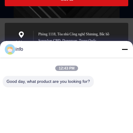
Phòng 1118, Tòa nhà Công nghệ Shiming, Bắc hồ
Songshan CBD, Dongguan, Trung Quốc
Address
info
12:43 PM
info@gdpowerplus.com
E-mail
Good day, what product are you looking for?
0086-13553885280
Phone