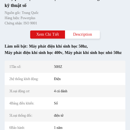
kỹ thuật số
Nguồn gốc: Trung Quốc
Hàng hiệu: Powerplus
Chứng nhận: ISO 9001
Xem Chi Tiết
Description
Làm nổi bật:
Máy phát điện khí sinh học 50hz
,
Máy phát điện khí sinh học 400v
,
Máy phát khí sinh học nhỏ 50hz
1Tần số:
50HZ
2hệ thống khởi động:
Điện
3Loại động cơ:
4 cú đánh
4Bảng điều khiển:
Số
5Loại thống đốc:
điện tử
6Bảo hành:
1 năm