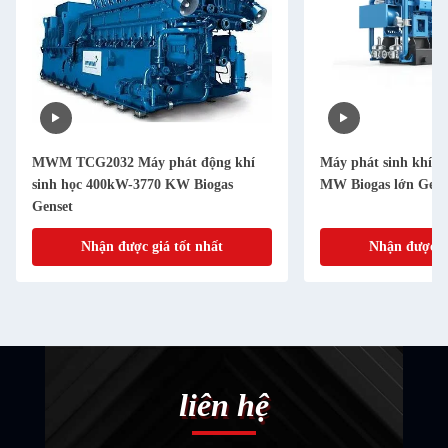
MWM TCG2032 Máy phát động khí
Máy phát sinh khí s
sinh học 400kW-3770 KW Biogas
MW Biogas lớn Gens
Genset
Nhận được giá tốt nhất
Nhận được gi
liên hệ