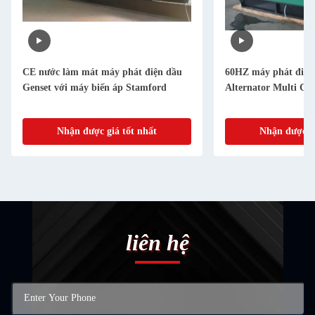
CE nước làm mát máy phát điện dầu
60HZ máy phát điện
Genset với máy biến áp Stamford
Alternator Multi Cy
Nhận được giá tốt nhất
Nhận được gi
liên hệ