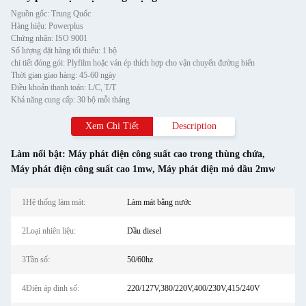
Nguồn gốc: Trung Quốc
Hàng hiệu: Powerplus
Chứng nhận: ISO 9001
Số lượng đặt hàng tối thiểu: 1 bộ
chi tiết đóng gói: Plyfilm hoặc ván ép thích hợp cho vận chuyển đường biển
Thời gian giao hàng: 45-60 ngày
Điều khoản thanh toán: L/C, T/T
Khả năng cung cấp: 30 bộ mỗi tháng
Xem Chi Tiết
Description
Làm nổi bật:
Máy phát điện công suất cao trong thùng chứa
,
Máy phát điện công suất cao 1mw
,
Máy phát điện mỏ dầu 2mw
1Hệ thống làm mát:
Làm mát bằng nước
2Loại nhiên liệu:
Dầu diesel
3Tần số:
50/60hz
4Điện áp định số:
220/127V,380/220V,400/230V,415/240V