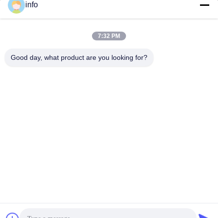
info
7:32 PM
info@gdpowerplus.com
E-mail
Good day, what product are you looking for?
0086-13553885280
Phone
Guangdong Powerplus General Equipment
Co.,Ltd