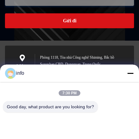
Gửi đi
Phòng 1118, Tòa nhà Công nghệ Shiming, Bắc hồ
Songshan CBD, Dongguan, Trung Quốc
Address
info
7:30 PM
info@gdpowerplus.com
E-mail
Good day, what product are you looking for?
0086-13553885280
Phone