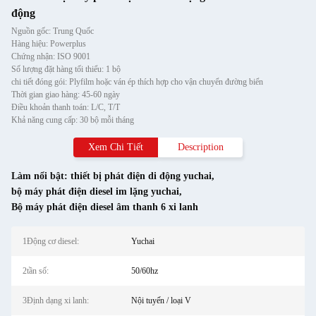
động
Nguồn gốc: Trung Quốc
Hàng hiệu: Powerplus
Chứng nhận: ISO 9001
Số lượng đặt hàng tối thiểu: 1 bộ
chi tiết đóng gói: Plyfilm hoặc ván ép thích hợp cho vận chuyển đường biển
Thời gian giao hàng: 45-60 ngày
Điều khoản thanh toán: L/C, T/T
Khả năng cung cấp: 30 bộ mỗi tháng
Xem Chi Tiết
Description
Làm nổi bật:
thiết bị phát điện di động yuchai
,
bộ máy phát điện diesel im lặng yuchai
,
Bộ máy phát điện diesel âm thanh 6 xi lanh
1Động cơ diesel:
Yuchai
2tần số:
50/60hz
3Định dạng xi lanh:
Nội tuyến / loại V