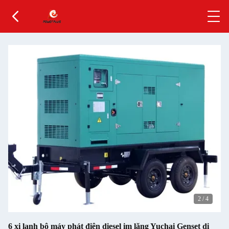
2
/
4
6 xi lanh bộ máy phát điện diesel im lặng Yuchai Genset di