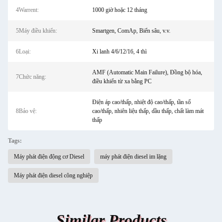
4Warrent:
1000 giờ hoặc 12 tháng
5Máy điều khiển:
Smartgen, ComAp, Biển sâu, v.v.
6Loại:
Xi lanh 4/6/12/16, 4 thì
AMF (Automatic Main Failure), Đồng bộ hóa,
7Chức năng:
điều khiển từ xa bằng PC
Điện áp cao/thấp, nhiệt độ cao/thấp, tần số
8Bảo vệ:
cao/thấp, nhiên liệu thấp, dầu thấp, chất làm mát
thấp
Tags:
Máy phát điện động cơ Diesel
máy phát điện diesel im lặng
Máy phát điện diesel công nghiệp
Similar Products