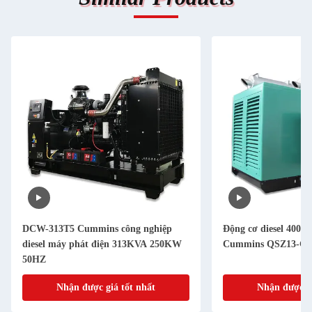
DCW-313T5 Cummins công nghiệp
Động cơ diesel 400
diesel máy phát điện 313KVA 250KW
Cummins QSZ13-G1
50HZ
Nhận được giá tốt nhất
Nhận được gi