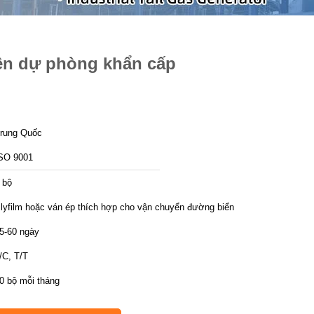
ện dự phòng khẩn cấp
rung Quốc
SO 9001
 bộ
lyfilm hoặc ván ép thích hợp cho vận chuyển đường biển
5-60 ngày
/C, T/T
0 bộ mỗi tháng