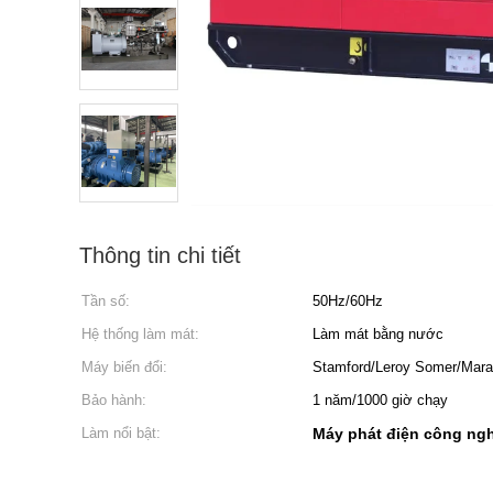
Thông tin chi tiết
Tần số:
50Hz/60Hz
Hệ thống làm mát:
Làm mát bằng nước
Máy biến đổi:
Stamford/Leroy Somer/Marat
Bảo hành:
1 năm/1000 giờ chạy
Làm nổi bật:
Máy phát điện công ng