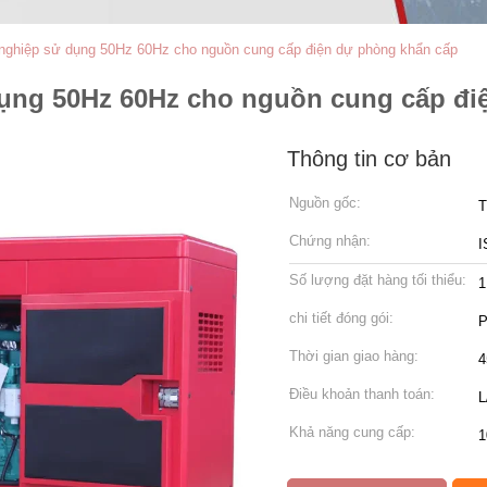
 nghiệp sử dụng 50Hz 60Hz cho nguồn cung cấp điện dự phòng khẩn cấp
dụng 50Hz 60Hz cho nguồn cung cấp đi
Thông tin cơ bản
Nguồn gốc:
T
Chứng nhận:
I
Số lượng đặt hàng tối thiểu:
1
chi tiết đóng gói:
P
Thời gian giao hàng:
4
Điều khoản thanh toán:
L
Khả năng cung cấp:
1