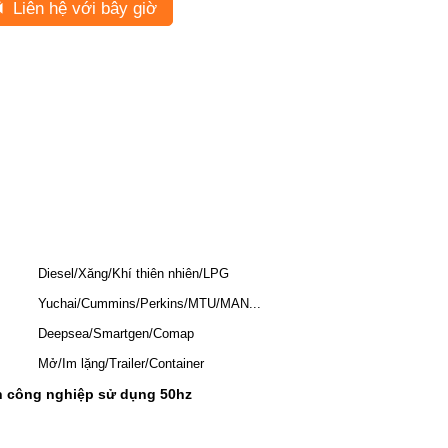
Liên hệ với bây giờ
Diesel/Xăng/Khí thiên nhiên/LPG
Yuchai/Cummins/Perkins/MTU/MAN...
Deepsea/Smartgen/Comap
Mở/Im lặng/Trailer/Container
n công nghiệp sử dụng 50hz