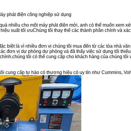
áy phát điện công nghiệp sử dụng
 quá nhiều cho một máy phát điện mới, anh có thể muốn xem xét 
ệu suất tối ưuChúng tôi thay thế các thành phần chính và xác 
, đặc biệt là vì nhiều đơn vị chúng tôi mua đến từ các tòa nhà
c đơn vị dự phòng dự phòng và đã thấy việc sử dụng tối thiể
hính.chúng tôi có thể cung cấp cho khách hàng của chúng tôi 
ôi cung cấp tự hào có thương hiệu có uy tín như Cummins, Volv