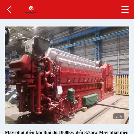
2
/
6
Máy phát điện khí thải đỏ 1000kw đến 8,7mw Máy phát điện