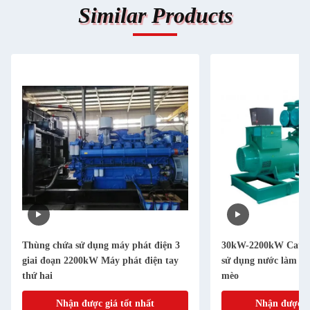
Similar Products
Thùng chứa sử dụng máy phát điện 3
30kW-2200kW Caterp
giai đoạn 2200kW Máy phát điện tay
sử dụng nước làm má
thứ hai
mèo
Nhận được giá tốt nhất
Nhận được gi