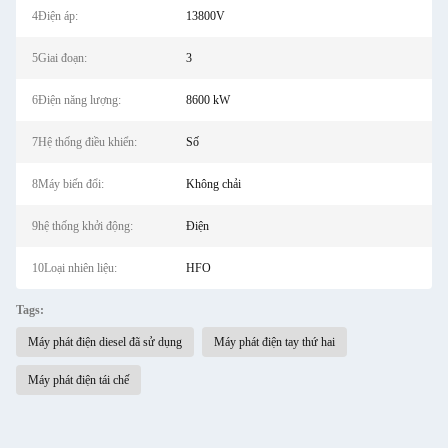
4Điện áp:
13800V
5Giai đoạn:
3
6Điện năng lượng:
8600 kW
7Hệ thống điều khiển:
Số
8Máy biến đổi:
Không chải
9hệ thống khởi động:
Điện
10Loại nhiên liệu:
HFO
Tags:
Máy phát điện diesel đã sử dụng
Máy phát điện tay thứ hai
Máy phát điện tái chế