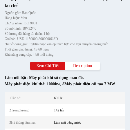
tái chế
Nguồn gốc: Hàn Quốc
Hàng hiệu: Man
Chứng nhận: ISO 9001
Số mô hình: 18V32/40
Số lượng đặt hàng tối thiểu: 1 bộ
Giá bán: USD 1150000-3000000USD
chi tiết đóng gói: Plyfilm hoặc ván ép thích hợp cho vận chuyển đường biển
Thời gian giao hàng: 45-60 ngày
Khả năng cung cấp: 4 bộ mỗi tháng
Xem Chi Tiết
Description
Làm nổi bật:
Máy phát khí sử dụng màu đỏ
,
Máy phát điện khí thải 1000kw
,
8Máy phát điện cải tạo.7 MW
1Tần số:
60 Hz
2Trọng lượng:
142 tấn
3Hệ thống làm mát:
Làm mát bằng nước