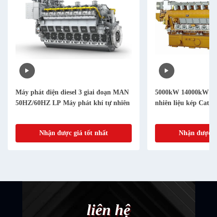
Máy phát điện diesel 3 giai đoạn MAN
5000kW 14000kW má
50HZ/60HZ LP Máy phát khí tự nhiên
nhiên liệu kép Cate
Nhận được giá tốt nhất
Nhận được gi
liên hệ