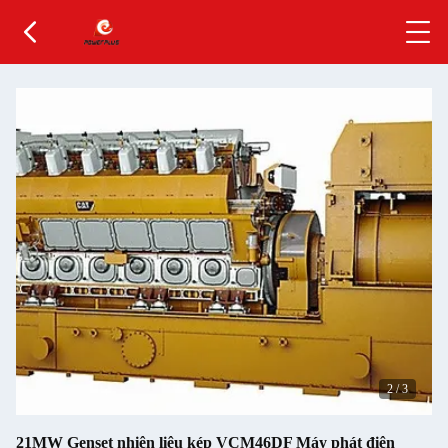
2
/
3
21MW Genset nhiên liệu kép VCM46DF Máy phát điện