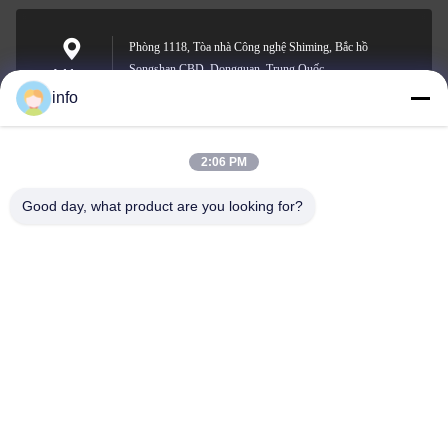
Phòng 1118, Tòa nhà Công nghệ Shiming, Bắc hồ
Songshan CBD, Dongguan, Trung Quốc
Address
info
2:06 PM
info@gdpowerplus.com
E-mail
Good day, what product are you looking for?
0086-13553885280
Phone
Guangdong Powerplus General Equipment