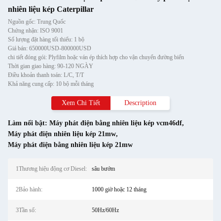
nhiên liệu kép Caterpillar
Nguồn gốc: Trung Quốc
Chứng nhận: ISO 9001
Số lượng đặt hàng tối thiểu: 1 bộ
Giá bán: 650000USD-800000USD
chi tiết đóng gói: Plyfilm hoặc ván ép thích hợp cho vận chuyển đường biển
Thời gian giao hàng: 90-120 NGÀY
Điều khoản thanh toán: L/C, T/T
Khả năng cung cấp: 10 bộ mỗi tháng
Xem Chi Tiết
Description
Làm nổi bật:
Máy phát điện bằng nhiên liệu kép vcm46df
,
Máy phát điện nhiên liệu kép 21mw
,
Máy phát điện bằng nhiên liệu kép 21mw
1Thương hiệu động cơ Diesel:
sâu bướm
2Bảo hành:
1000 giờ hoặc 12 tháng
3Tần số:
50Hz/60Hz