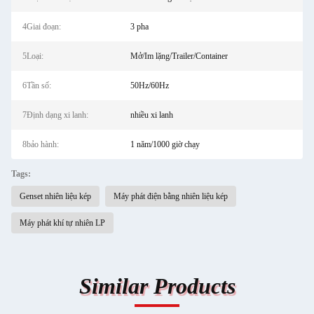
4Giai đoạn:
3 pha
5Loại:
Mở/Im lặng/Trailer/Container
6Tần số:
50Hz/60Hz
7Định dạng xi lanh:
nhiều xi lanh
8bảo hành:
1 năm/1000 giờ chạy
Tags:
Genset nhiên liệu kép
Máy phát điện bằng nhiên liệu kép
Máy phát khí tự nhiên LP
Similar Products