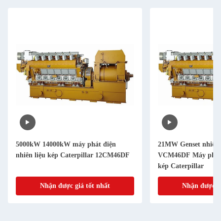
5000kW 14000kW máy phát điện
21MW Genset nhiên 
nhiên liệu kép Caterpillar 12CM46DF
VCM46DF Máy phát đ
kép Caterpillar
Nhận được giá tốt nhất
Nhận được gi