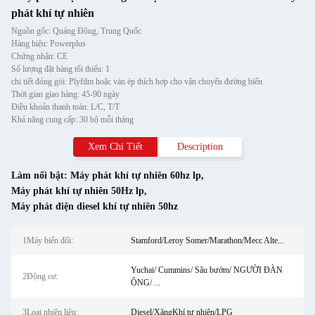
phát khí tự nhiên
Nguồn gốc: Quảng Đông, Trung Quốc
Hàng hiệu: Powerplus
Chứng nhận: CE
Số lượng đặt hàng tối thiểu: 1
chi tiết đóng gói: Plyfilm hoặc ván ép thích hợp cho vận chuyển đường biển
Thời gian giao hàng: 45-90 ngày
Điều khoản thanh toán: L/C, T/T
Khả năng cung cấp: 30 bộ mỗi tháng
Xem Chi Tiết
Description
Làm nổi bật:
Máy phát khí tự nhiên 60hz lp
,
Máy phát khí tự nhiên 50Hz lp
,
Máy phát điện diesel khí tự nhiên 50hz
1Máy biến đổi:
Stamford/Leroy Somer/Marathon/Mecc Alte...
Yuchai/ Cummins/ Sâu bướm/ NGƯỜI ĐÀN
2Động cơ:
ÔNG/ ...
3Loại nhiên liệu:
Diesel/XăngKhí tự nhiên/LPG